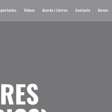
spectacles
Vídeos
Acords i Lletres
Contacte
Xarxes
TRES