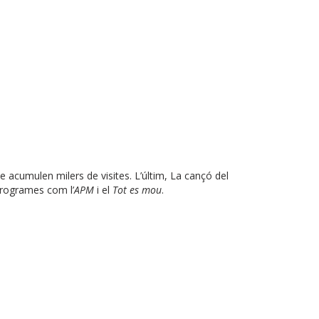
e acumulen milers de visites. L’últim, La cançó del
 programes com l’
APM
i el
Tot es mou
.