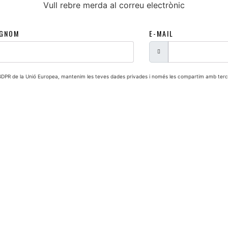
Vull rebre merda al correu electrònic
GNOM
E-MAIL
PR de la Unió Europea, mantenim les teves dades privades i només les compartim amb terce
Acords i Lletres
Contacte
Xarxes