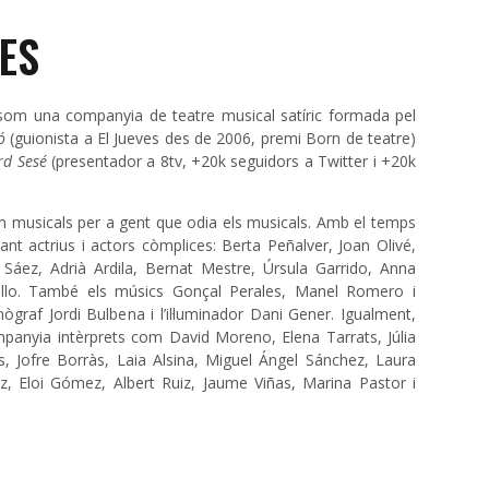
ES
om una companyia de teatre musical satíric formada pel
ó
(guionista a El Jueves des de 2006, premi Born de teatre)
d Sesé
(presentador a 8tv, +20k seguidors a Twitter i +20k
m musicals per a gent que odia els musicals.
Amb el temps
ant actrius i actors còmplices: Berta Peñalver, Joan Olivé,
Sáez, Adrià Ardila, Bernat Mestre, Úrsula Garrido, Anna
ello. També els músics Gonçal Perales, Manel Romero i
enògraf Jordi Bulbena i l’il·luminador Dani Gener. Igualment,
panyia intèrprets com David Moreno, Elena Tarrats, Júlia
, Jofre Borràs, Laia Alsina, Miguel Ángel Sánchez, Laura
z, Eloi Gómez, Albert Ruiz, Jaume Viñas, Marina Pastor i