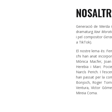
NOSALTR
Generació de Merda s
dramaturg
Xavi Morat
i pel compositor
Gerar
a TikTok).
El nostre lema és: Fe
s’hi han anat incorpor
Mònica Macfer, Joan 
Herebia i Marc Poci
Narcís Perich. I l’esc
han passat per la com
Bonjoch, Roger Torns
Ventura, Víctor Góme
Mireia Coma.