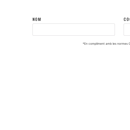
NOM
CO
*En compliment amb les normes GD
Inici
Espectacles
Vídeos